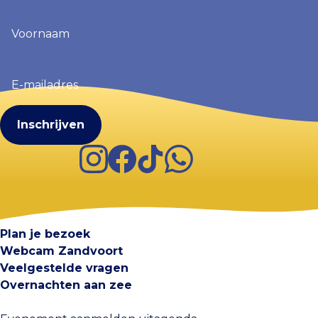
Voornaam
(Vereist)
E-
mailadres
(Vereist)
Instagram
Facebook
TikTok
WhatsApp
Visit Zandvoort
Contact
Plan je bezoek
Webcam Zandvoort
Veelgestelde vragen
Overnachten aan zee