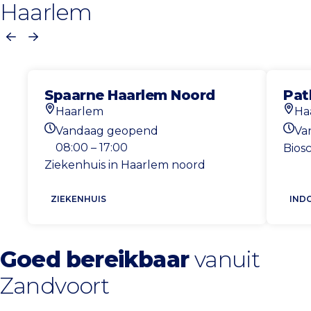
Haarlem
Vorige
Volgende
Spaarne Haarlem Noord
Pat
Haarlem
Ha
Locatie
Locat
Vandaag geopend
Va
Openingstijden vandaag
Open
08:00 – 17:00
Bios
Ziekenhuis in Haarlem noord
ZIEKENHUIS
IND
Goed bereikbaar
vanuit
Zandvoort