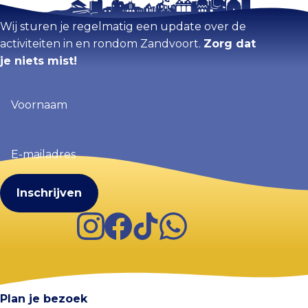
Wij sturen je regelmatig een update over de
activiteiten in en rondom Zandvoort.
Zorg dat
je niets mist!
Voornaam
(Vereist)
E-
mailadres
(Vereist)
Instagram
Facebook
TikTok
WhatsApp
Visit Zandvoort
Contact
Plan je bezoek