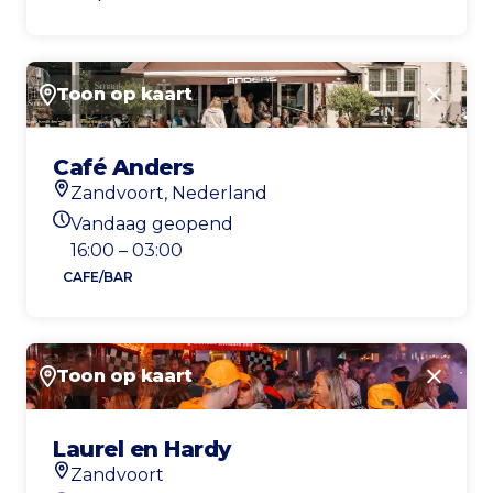
Toon op kaart
Sluite
Café Anders
Zandvoort, Nederland
Locatie
Vandaag geopend
Openingstijden vandaag
16:00 – 03:00
CAFE/BAR
Toon op kaart
Sluite
Laurel en Hardy
Zandvoort
Locatie