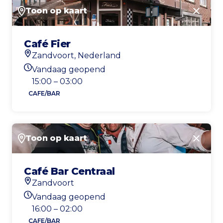
Toon op kaart
Sluite
Café Fier
Zandvoort, Nederland
Locatie
Vandaag geopend
Openingstijden vandaag
15:00 – 03:00
CAFE/BAR
Toon op kaart
Sluite
Café Bar Centraal
Zandvoort
Locatie
Vandaag geopend
Openingstijden vandaag
16:00 – 02:00
CAFE/BAR