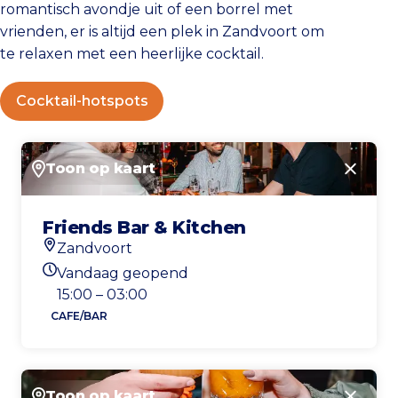
romantisch avondje uit of een borrel met
vrienden, er is altijd een plek in Zandvoort om
te relaxen met een heerlijke cocktail.
Cocktail-hotspots
Toon op kaart
Sluite
Friends Bar & Kitchen
Zandvoort
Locatie
Vandaag geopend
Openingstijden vandaag
15:00 – 03:00
CAFE/BAR
Toon op kaart