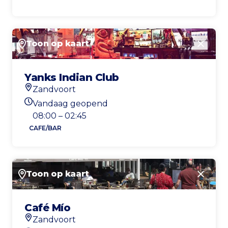
Toon op kaart
Sluite
Yanks Indian Club
Zandvoort
Locatie
Vandaag geopend
Openingstijden vandaag
08:00 – 02:45
CAFE/BAR
Toon op kaart
Sluite
Café Mío
Zandvoort
Locatie