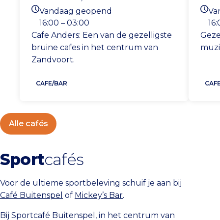
Locatie
Locat
Vandaag geopend
Va
Openingstijden vandaag
Open
16:00 – 03:00
16:
Cafe Anders: Een van de gezelligste
Geze
bruine cafes in het centrum van
muzi
Zandvoort.
CAFE/BAR
CAF
Alle cafés
Sport
cafés
Voor de ultieme sportbeleving schuif je aan bij
Café Buitenspel
of
Mickey’s Bar
.
Bij Sportcafé Buitenspel, in het centrum van