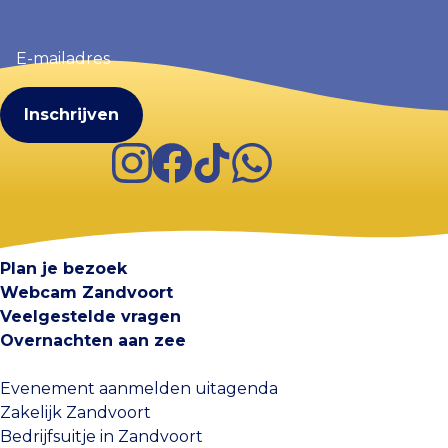
E-
mailadres
(Vereist)
Instagram
Facebook
TikTok
WhatsApp
Visit Zandvoort
Contact
Plan je bezoek
Webcam Zandvoort
Veelgestelde vragen
Overnachten aan zee
Evenement aanmelden uitagenda
Zakelijk Zandvoort
Bedrijfsuitje in Zandvoort