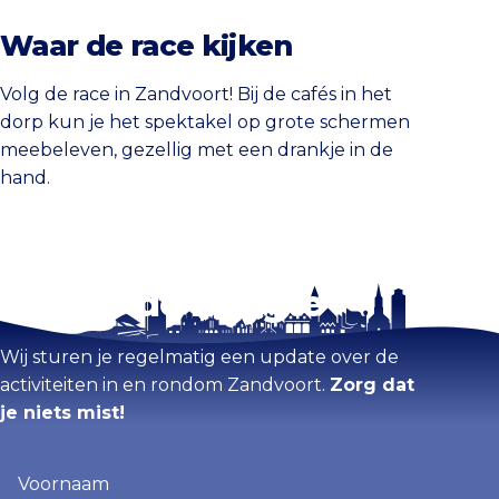
Waar de race kijken
Volg de race in Zandvoort! Bij de cafés in het
dorp kun je het spektakel op grote schermen
meebeleven, gezellig met een drankje in de
hand.
Blijf op de hoogte
Wij sturen je regelmatig een update over de
activiteiten in en rondom Zandvoort.
Zorg dat
je niets mist!
Voornaam
(Vereist)