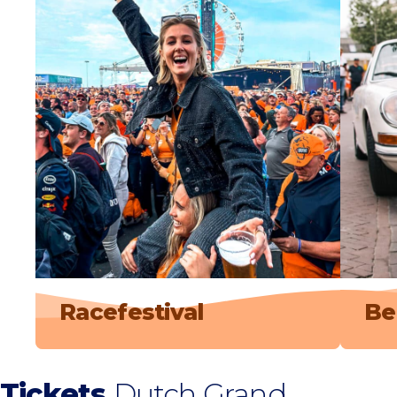
Racefestival
Be
Tickets
Dutch Grand