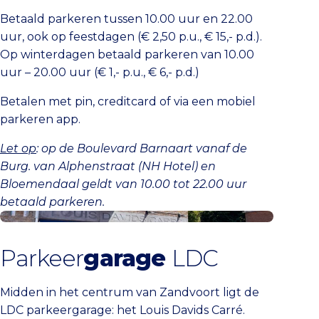
Betaald parkeren tussen 10.00 uur en 22.00
uur, ook op feestdagen (€ 2,50 p.u., € 15,- p.d.).
Op winterdagen betaald parkeren van 10.00
uur – 20.00 uur (€ 1,- p.u., € 6,- p.d.)
Betalen met pin, creditcard of via een mobiel
parkeren app.
Let op
: op de Boulevard Barnaart vanaf de
Burg. van Alphenstraat (NH Hotel) en
Bloemendaal geldt van 10.00 tot 22.00 uur
betaald parkeren.
Koop parkeerticket Zandvoort
Parkeer
garage
LDC
Midden in het centrum van Zandvoort ligt de
LDC parkeergarage: het Louis Davids Carré.