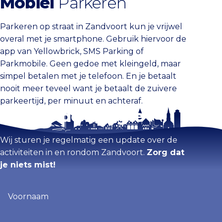
Mobiel
Parkeren
Parkeren op straat in Zandvoort kun je vrijwel
overal met je smartphone. Gebruik hiervoor de
app van Yellowbrick, SMS Parking of
Parkmobile. Geen gedoe met kleingeld, maar
simpel betalen met je telefoon. En je betaalt
nooit meer teveel want je betaalt de zuivere
parkeertijd, per minuut en achteraf.
Blijf op de hoogte
Wij sturen je regelmatig een update over de
activiteiten in en rondom Zandvoort.
Zorg dat
je niets mist!
Voornaam
(Vereist)
E-