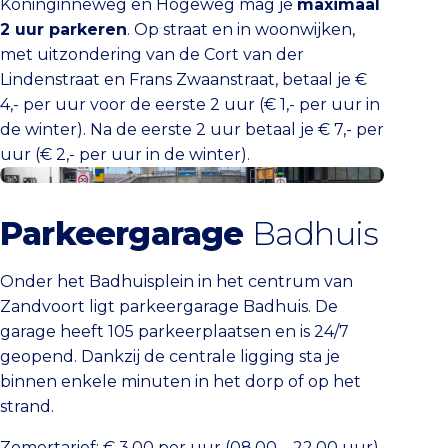
Koninginneweg en Hogeweg mag je
maximaal
2 uur parkeren
. Op straat en in woonwijken,
met uitzondering van de Cort van der
Lindenstraat en Frans Zwaanstraat, betaal je €
4,- per uur voor de eerste 2 uur (€ 1,- per uur in
de winter). Na de eerste 2 uur betaal je € 7,- per
uur (€ 2,- per uur in de winter).
Parkeergarage Badhuis
Parkeergarage
Badhuis
Onder het Badhuisplein in het centrum van
Zandvoort ligt parkeergarage Badhuis. De
garage heeft 105 parkeerplaatsen en is 24/7
geopend. Dankzij de centrale ligging sta je
binnen enkele minuten in het dorp of op het
strand.
Zomertarief: € 3,00 per uur (08.00 – 22.00 uur),