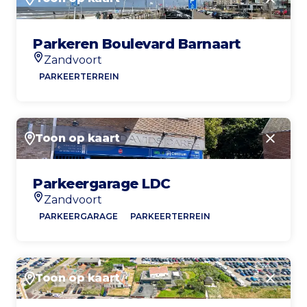
Sluite
Parkeren Boulevard Barnaart
Zandvoort
Locatie
PARKEERTERREIN
Toon op kaart
Sluite
Parkeergarage LDC
Zandvoort
Locatie
PARKEERGARAGE
PARKEERTERREIN
Toon op kaart
Sluite