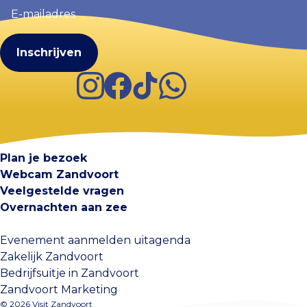
mailadres
(Vereist)
Instagram
Facebook
TikTok
WhatsApp
Visit Zandvoort
Contact
Plan je bezoek
Webcam Zandvoort
Veelgestelde vragen
Overnachten aan zee
Evenement aanmelden uitagenda
Zakelijk Zandvoort
Bedrijfsuitje in Zandvoort
Zandvoort Marketing
© 2026 Visit Zandvoort