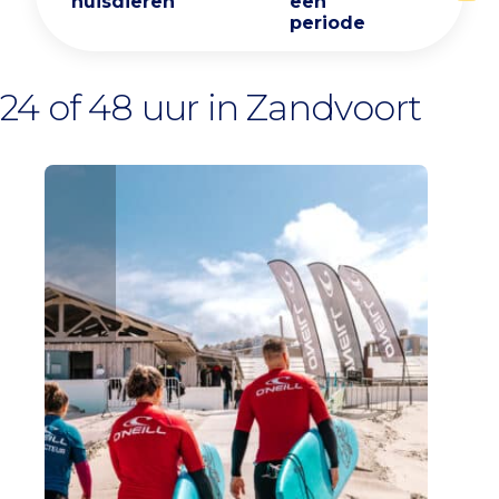
huisdieren
een
periode
24 of 48 uur in Zandvoort