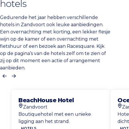
hotels
Gedurende het jaar hebben verschillende
hotels in Zandvoort ook leuke aanbiedingen.
Een overnachting met korting, een lekker flesje
wijn op de kamer of een overnachting met
fietshuur of een bezoek aan Racesquare. Kijk
op de pagina’s van de hotels zelf om te zien of
zij op dit moment een actie of arrangement
aanbieden.
Vorige
Volgende
BeachHouse Hotel
Oce
Zandvoort
Za
Locatie
Locat
Boutiquehotel met een unieke
Hote
ligging aan het strand.
dich
HOTELS
HOT