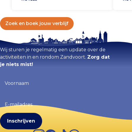
Zoek en boek jouw verblijf
Blijf op de hoogte
Wij sturen je regelmatig een update over de
activiteiten in en rondom Zandvoort.
Zorg dat
je niets mist!
Voornaam
(Vereist)
E-
mailadres
(Vereist)
Instagram
Facebook
TikTok
WhatsApp