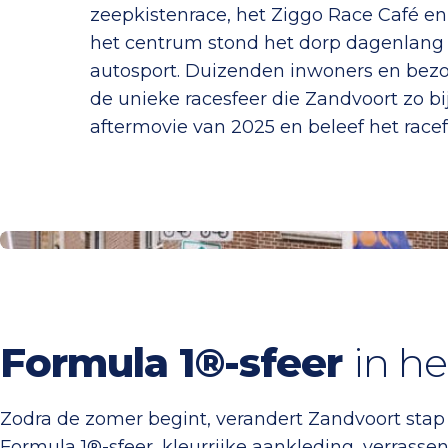
zeepkistenrace, het Ziggo Race Café e
het centrum stond het dorp dagenlang v
autosport. Duizenden inwoners en bez
de unieke racesfeer die Zandvoort zo b
aftermovie van 2025 en beleef het racef
Bekijk het programma
Formula 1®-sfeer
in he
Zodra de zomer begint, verandert Zandvoort stap
Formula 1®-sfeer, kleurrijke aankleding, verrasse