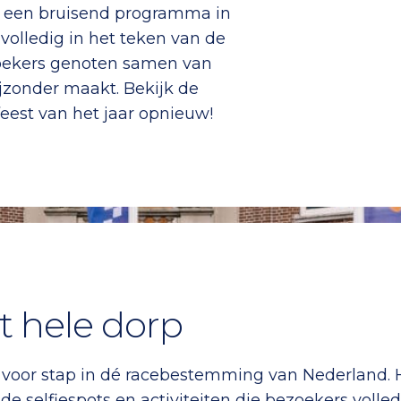
n een bruisend programma in
olledig in het teken van de
oekers genoten samen van
ijzonder maakt. Bekijk de
eest van het jaar opnieuw!
t hele dorp
 voor stap in dé racebestemming van Nederland. H
nde selfiespots en activiteiten die bezoekers vol