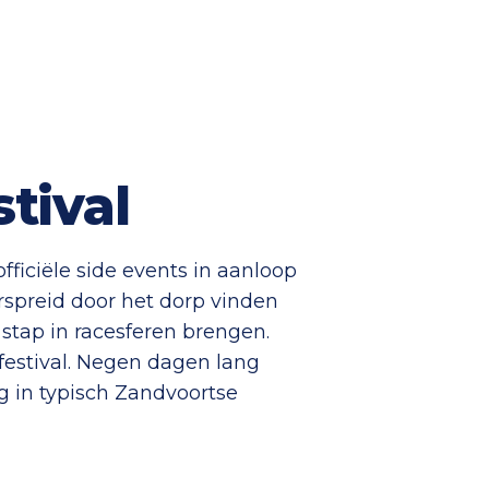
tival
fficiële side events in aanloop
rspreid door het dorp vinden
r stap in racesferen brengen.
festival. Negen dagen lang
g in typisch Zandvoortse