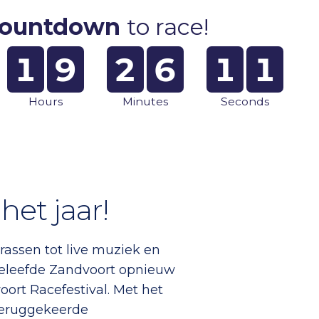
ountdown
to race!
1
9
2
6
1
0
Hours
Minutes
Seconds
het jaar!
rrassen tot live muziek en
 beleefde Zandvoort opnieuw
oort Racefestival. Met het
 teruggekeerde