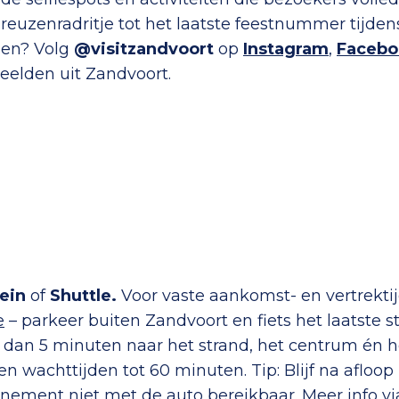
euzenradritje tot het laatste feestnummer tijdens 
ssen? Volg
@visitzandvoort
op
Instagram
,
Facebo
eelden uit Zandvoort.
rein
of
Shuttle.
Voor vaste aankomst- en vertrektij
e
– parkeer buiten Zandvoort en fiets het laatste s
 dan 5 minuten naar het strand, het centrum én het
n wachttijden tot 60 minuten. Tip: Blijf na afloo
venement niet met de auto bereikbaar. Meer info v