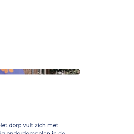
et dorp vult zich met
ledig onderdompelen in de