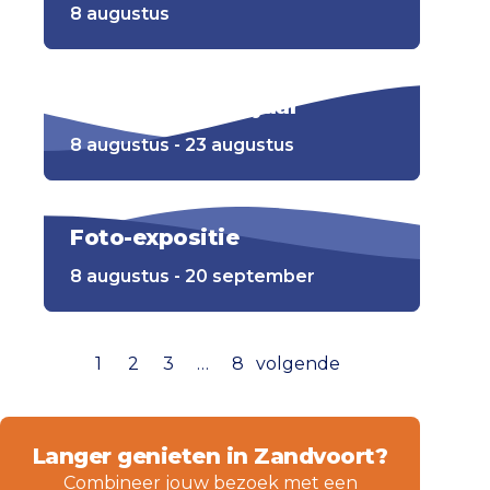
8 augustus
Kartbaan t/m 12 jaar
8 augustus - 23 augustus
Foto-expositie
8 augustus - 20 september
1
2
3
…
8
volgende
Langer genieten in Zandvoort?
Combineer jouw bezoek met een