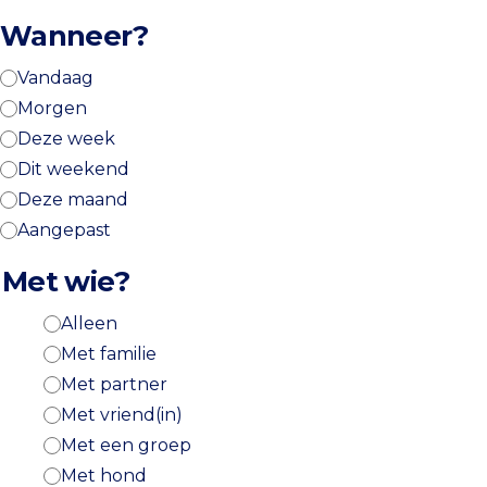
Wanneer?
Vandaag
Morgen
Deze week
Dit weekend
Deze maand
Aangepast
Met wie?
Alleen
Met familie
Met partner
Met vriend(in)
Met een groep
Met hond