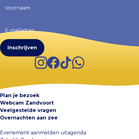
Voornaam
(Vereist)
E-
mailadres
(Vereist)
Instagram
Facebook
TikTok
WhatsApp
Visit Zandvoort
Contact
Plan je bezoek
Webcam Zandvoort
Veelgestelde vragen
Overnachten aan zee
Evenement aanmelden uitagenda