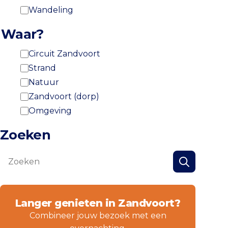
Wandeling
Waar?
Circuit Zandvoort
Strand
Natuur
Zandvoort (dorp)
Omgeving
Zoeken
Zoeken
Zoeken
Langer genieten in Zandvoort?
Combineer jouw bezoek met een