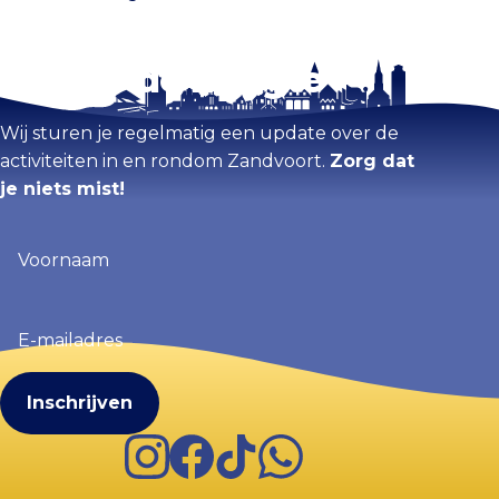
Blijf op de hoogte
Kaart vergroten
Wij sturen je regelmatig een update over de
activiteiten in en rondom Zandvoort.
Zorg dat
je niets mist!
Voornaam
(Vereist)
E-
mailadres
(Vereist)
Instagram
Facebook
TikTok
WhatsApp
Visit Zandvoort