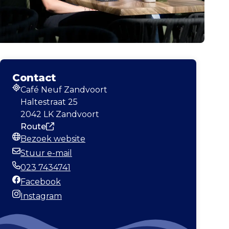
Contact
Café Neuf Zandvoort
Adres
Haltestraat 25
2042 LK Zandvoort
Route
Bezoek website
Website
Stuur e-mail
E-mailadres
023 7434741
Telefoonnummer
Facebook
Facebook
Instagram
Instagram