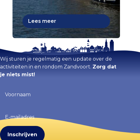
Lees meer
Blijf op de hoogte
Wij sturen je regelmatig een update over de
activiteiten in en rondom Zandvoort.
Zorg dat
je niets mist!
Voornaam
(Vereist)
E-
mailadres
(Vereist)