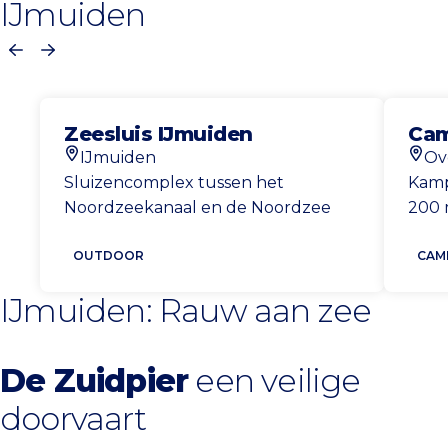
IJmuiden
Vorige
Volgende
Zeesluis IJmuiden
Cam
IJmuiden
Ov
Locatie
Locat
Sluizencomplex tussen het
Kamp
Noordzeekanaal en de Noordzee
200 
OUTDOOR
CAM
IJmuiden: Rauw aan zee
De Zuidpier
een veilige
doorvaart