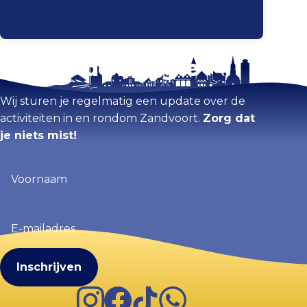
Blijf op de hoogte
Kaart vergroten
Wij sturen je regelmatig een update over de
activiteiten in en rondom Zandvoort.
Zorg dat
je niets mist!
Voornaam
(Vereist)
E-
mailadres
(Vereist)
Instagram
Facebook
TikTok
WhatsApp