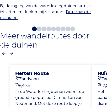
Bij de ingang van de waterleidingduinen kun je
iets eten en drinken bij restaurant
Dune aan de
duinrand.
Meer wandelroutes door
de duinen
Vorige
Volgende
Herten Route
Hui
Zandvoort
Za
Startlocatie
Start
6,4 km
12
Afstand
Afst
In de Waterleidingduinen woont de
Het h
grootste populatie Damherten van
pand
Nederland. Met deze route loop je
dien