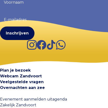
(Vereist)
E-
mailadres
(Vereist)
Instagram
Facebook
TikTok
WhatsApp
Visit Zandvoort
Contact
Plan je bezoek
Webcam Zandvoort
Veelgestelde vragen
Overnachten aan zee
Evenement aanmelden uitagenda
Zakelijk Zandvoort