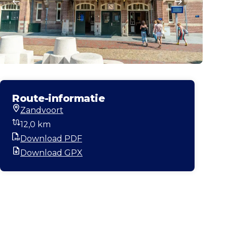
Route-informatie
Zandvoort
Startlocatie
12,0 km
Afstand
Download PDF
PDF
Download GPX
GPX