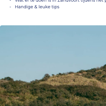
Wat er te doen is in Zandvoort tijdens he
Handige & leuke tips