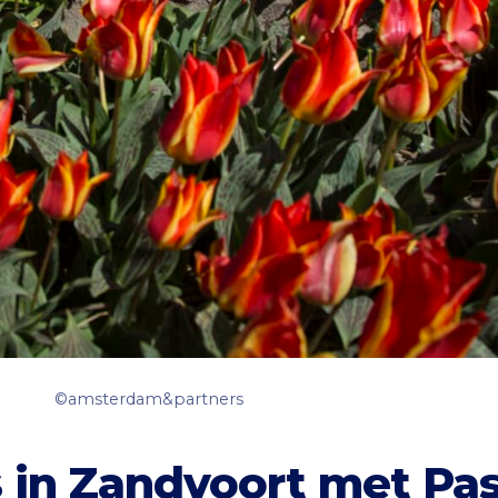
©amsterdam&partners
 in Zandvoort met Pa