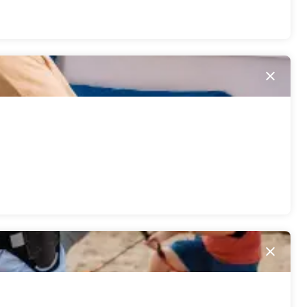
Sluite
Sluite