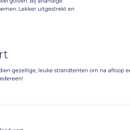
 wel golven. Bij aflandige
oemen. Lekker uitgestrekt en
rt
ien gezellige, leuke strandtenten om na afloop e
iedereen!