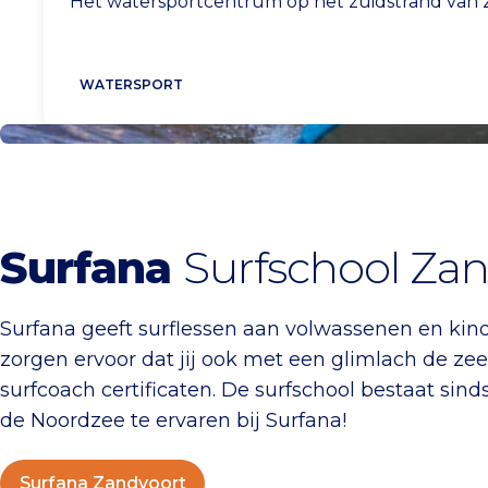
Het watersportcentrum op het zuidstrand van
WATERSPORT
Surfana Zandvoort
Surfana
Surfschool Za
Surfana geeft surflessen aan volwassenen en kin
zorgen ervoor dat jij ook met een glimlach de zee u
surfcoach certificaten. De surfschool bestaat sin
de Noordzee te ervaren bij Surfana!
Surfana Zandvoort