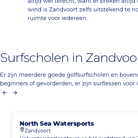
altijd wel terecht, want er breken altijd
wind is Zandvoort zelfs uitstekend te n
ruimte voor iedereen.
Surfscholen in Zandvoo
Er zijn meerdere goede golfsurfscholen en bovend
beginners of gevorderden, er zijn surflessen voor 
Vorige
Volgende
North Sea Watersports
Zandvoort
Locatie