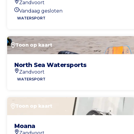
Zandvoort
Locatie
Vandaag gesloten
Openingstijden vandaag
WATERSPORT
Toon op kaart
North Sea Watersports
Zandvoort
Locatie
WATERSPORT
Toon op kaart
Moana
Zandvoort