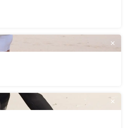
Sluite
Sluite