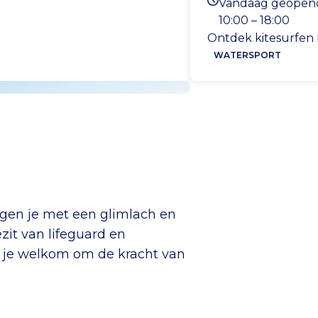
Vandaag geopen
Openingstijden va
10:00 – 18:00
Ontdek kitesurfen 
WATERSPORT
ngen je met een glimlach en
ezit van lifeguard en
el je welkom om de kracht van