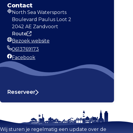
Contact
North Sea Watersports
Adres
Boulevard Paulus Loot 2
2042 AE Zandvoort
Route
Bezoek website
Website
0613769173
Telefoonnummer
Facebook
Facebook
Reserveer
Blijf op de hoogte
Kaart vergroten
Wij sturen je regelmatig een update over de