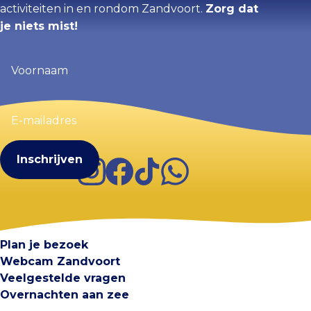
activiteiten in en rondom Zandvoort.
Zorg dat
je niets mist!
Voornaam
(Vereist)
E-
mailadres
(Vereist)
Instagram
Facebook
TikTok
WhatsApp
Visit Zandvoort
Contact
Plan je bezoek
Webcam Zandvoort
Veelgestelde vragen
Overnachten aan zee