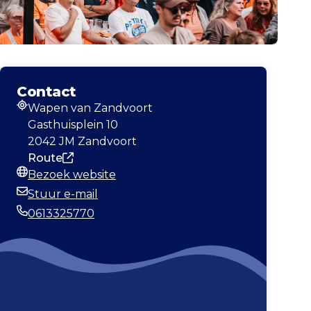
Contact
Wapen van Zandvoort
Adres
Gasthuisplein 10
2042 JM Zandvoort
Route
Bezoek website
Website
Stuur e-mail
E-mailadres
0613325770
Telefoonnummer