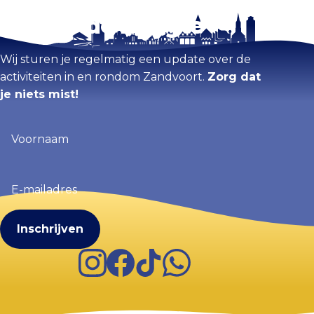
Blijf op de hoogte
Kaart vergroten
Wij sturen je regelmatig een update over de
activiteiten in en rondom Zandvoort.
Zorg dat
je niets mist!
Voornaam
(Vereist)
E-
mailadres
(Vereist)
Instagram
Facebook
TikTok
WhatsApp
Visit Zandvoort
Contact