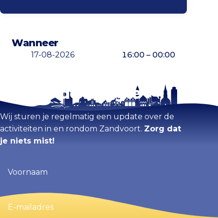
Wanneer
17-08-2026
16:00 – 00:00
Blijf op de hoogte
Kaart vergroten
Wij sturen je regelmatig een update over de
activiteiten in en rondom Zandvoort.
Zorg dat
je niets mist!
Voornaam
(Vereist)
E-
mailadres
(Vereist)