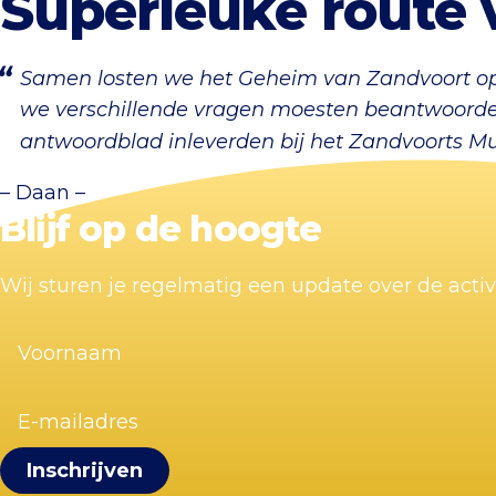
Superleuke route 
Samen losten we het Geheim van Zandvoort op.
we verschillende vragen moesten beantwoorden
antwoordblad inleverden bij het Zandvoorts M
– Daan –
Blijf op de hoogte
Wij sturen je regelmatig een update over de acti
Voornaam
(Vereist)
E-
mailadres
(Vereist)
Visit Zandvoort
Contact