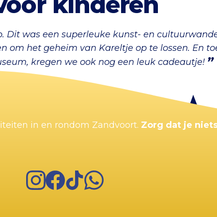
voor kinderen
 Dit was een superleuke kunst- en cultuurwande
 om het geheim van Kareltje op te lossen. En to
useum, kregen we ook nog een leuk cadeautje!
viteiten in en rondom Zandvoort.
Zorg dat je niets
Instagram
Facebook
TikTok
WhatsApp