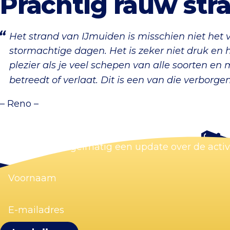
Prachtig rauw str
Het strand van IJmuiden is misschien niet het v
stormachtige dagen. Het is zeker niet druk en 
plezier als je veel schepen van alle soorten en
betreedt of verlaat. Dit is een van die verborgen
– Reno –
Blijf op de hoogte
Wij sturen je regelmatig een update over de acti
Voornaam
(Vereist)
E-
mailadres
(Vereist)