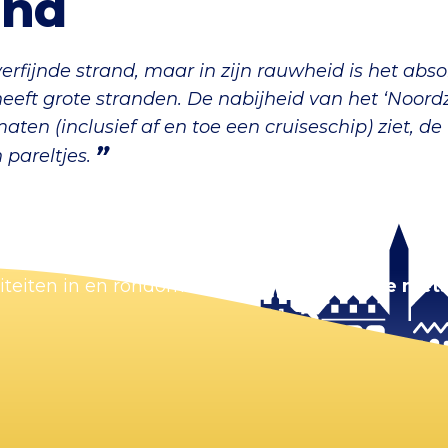
and
erfijnde strand, maar in zijn rauwheid is het abso
heeft grote stranden. De nabijheid van het ‘Noord
 maten (inclusief af en toe een cruiseschip) ziet
 pareltjes.
viteiten in en rondom Zandvoort.
Zorg dat je niets