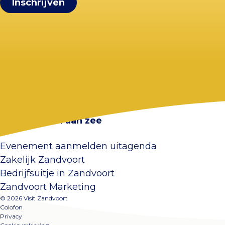
Visit Zandvoort
Contact
Plan je bezoek
Webcam Zandvoort
Veelgestelde vragen
Overnachten aan zee
Evenement aanmelden uitagenda
Zakelijk Zandvoort
Bedrijfsuitje in Zandvoort
Zandvoort Marketing
© 2026 Visit Zandvoort
Colofon
Privacy