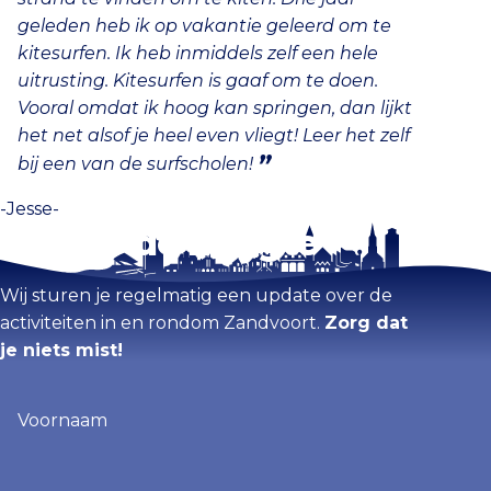
geleden heb ik op vakantie geleerd om te
kitesurfen. Ik heb inmiddels zelf een hele
uitrusting. Kitesurfen is gaaf om te doen.
Vooral omdat ik hoog kan springen, dan lijkt
het net alsof je heel even vliegt! Leer het zelf
bij een van de surfscholen!
-Jesse-
Blijf op de hoogte
Wij sturen je regelmatig een update over de
activiteiten in en rondom Zandvoort.
Zorg dat
je niets mist!
Voornaam
(Vereist)
E-