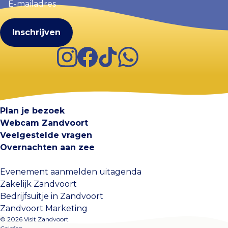
mailadres
(Vereist)
Instagram
Facebook
TikTok
WhatsApp
Visit Zandvoort
Contact
Plan je bezoek
Webcam Zandvoort
Veelgestelde vragen
Overnachten aan zee
Evenement aanmelden uitagenda
Zakelijk Zandvoort
Bedrijfsuitje in Zandvoort
Zandvoort Marketing
© 2026 Visit Zandvoort