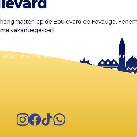
levard
 hangmatten op de Boulevard de Favauge,
Fenem
ieme vakantiegevoel!
viteiten in en rondom Zandvoort.
Zorg dat je niets
Instagram
Facebook
TikTok
WhatsApp