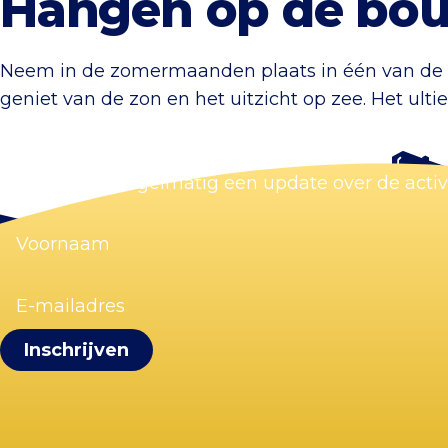
Hangen op de bou
Neem in de zomermaanden plaats in één van de
geniet van de zon en het uitzicht op zee. Het ult
Blijf op de hoogte
Wij sturen je regelmatig een update over de acti
Voornaam
(Vereist)
E-
mailadres
(Vereist)
Visit Zandvoort