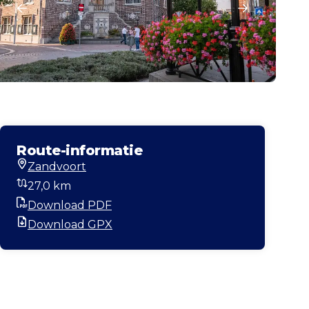
Route-informatie
Zandvoort
Startlocatie
27,0 km
Afstand
Download PDF
PDF
Download GPX
GPX