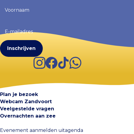
Voornaam
(Vereist)
E-
mailadres
(Vereist)
Instagram
Facebook
TikTok
WhatsApp
Visit Zandvoort
Contact
Plan je bezoek
Webcam Zandvoort
Veelgestelde vragen
Overnachten aan zee
Evenement aanmelden uitagenda