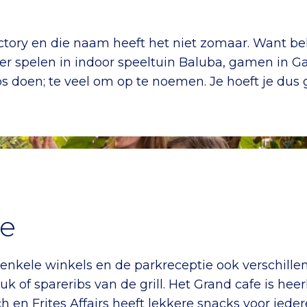
actory en die naam heeft het niet zomaar. Want 
er spelen in indoor speeltuin Baluba, gamen in 
 doen; te veel om op te noemen. Je hoeft je dus
me
nkele winkels en de parkreceptie ook verschillend
k of spareribs van de grill. Het Grand cafe is heerl
 en Frites Affairs heeft lekkere snacks voor iederee