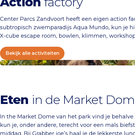
Action
factory
Center Parcs Zandvoort heeft een eigen action f
subtropisch zwemparadijs Aqua Mundo, kun je hi
X-cube escape room, bowlen, klimmen, workshops
Bekijk alle activiteiten
Eten & drinken bij Center Parcs
Eten
in de Market Do
In the Market Dome van het park vind je behalve e
kun je, onder andere, terecht voor een mals biefstu
middag. Bij Grabber joe’s haal je de lekkerste lunch