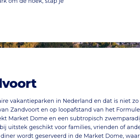
rk om de hoek, stap je
voort
re vakantieparken in Nederland en dat is niet zo 
van Zandvoort en op loopafstand van het Formule 1-
erdekt Market Dome en een subtropisch zwemparadi
j uitstek geschikt voor families, vrienden of and
 diner wordt geserveerd in de Market Dome, waar 