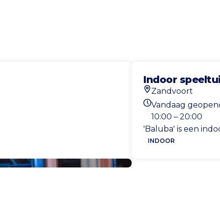
Indoor speeltu
Zandvoort
Locatie
Vandaag geopen
Openingstijden va
10:00 – 20:00
'Baluba' is een ind
INDOOR