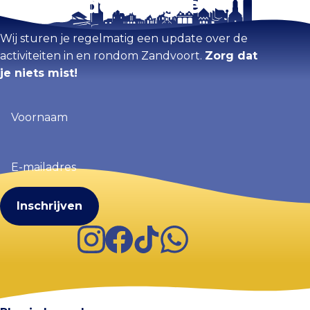
Blijf op de hoogte
Wij sturen je regelmatig een update over de
activiteiten in en rondom Zandvoort.
Zorg dat
je niets mist!
Voornaam
(Vereist)
E-
mailadres
(Vereist)
Instagram
Facebook
TikTok
WhatsApp
Visit Zandvoort
Contact