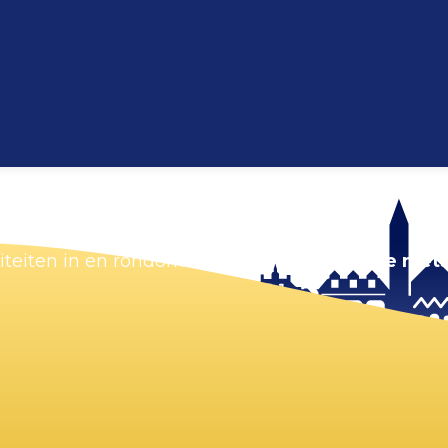
Kaart vergroten
viteiten in en rondom Zandvoort.
Zorg dat je niets