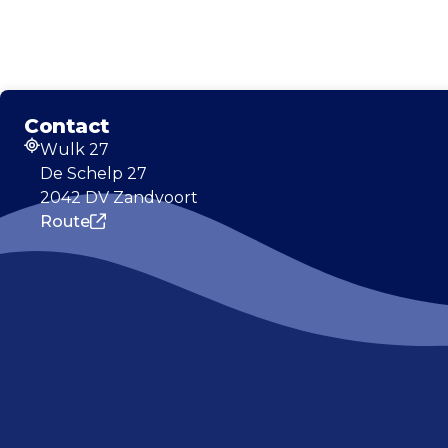
Contact
Wulk 27
Adres
De Schelp 27
2042 DV Zandvoort
Route