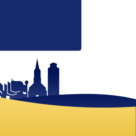
 mist!