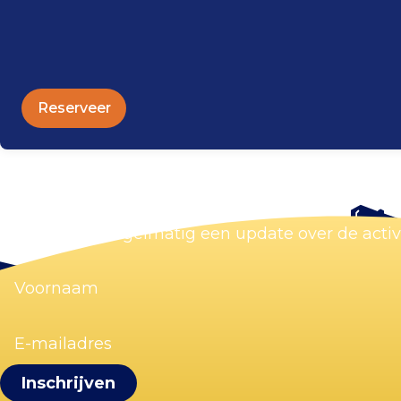
Reserveer
Blijf op de hoogte
Wij sturen je regelmatig een update over de acti
Voornaam
(Vereist)
E-
mailadres
(Vereist)