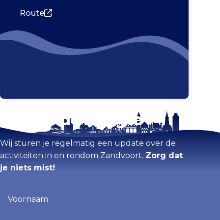
Route
Blijf op de hoogte
Kaart vergroten
Wij sturen je regelmatig een update over de
activiteiten in en rondom Zandvoort.
Zorg dat
je niets mist!
Voornaam
(Vereist)