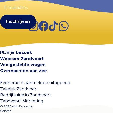
E-
mailadres
(Vereist)
Instagram
Facebook
TikTok
WhatsApp
Visit Zandvoort
Contact
Plan je bezoek
Webcam Zandvoort
Veelgestelde vragen
Overnachten aan zee
Evenement aanmelden uitagenda
Zakelijk Zandvoort
Bedrijfsuitje in Zandvoort
Zandvoort Marketing
© 2026 Visit Zandvoort
Colofon