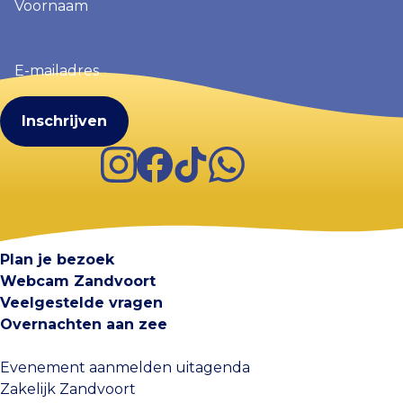
(Vereist)
E-
mailadres
(Vereist)
Instagram
Facebook
TikTok
WhatsApp
Visit Zandvoort
Contact
Plan je bezoek
Webcam Zandvoort
Veelgestelde vragen
Overnachten aan zee
Evenement aanmelden uitagenda
Zakelijk Zandvoort