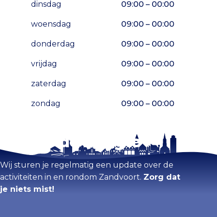
dinsdag
09:00 – 00:00
woensdag
09:00 – 00:00
donderdag
09:00 – 00:00
vrijdag
09:00 – 00:00
zaterdag
09:00 – 00:00
zondag
09:00 – 00:00
Blijf op de hoogte
Kaart vergroten
Wij sturen je regelmatig een update over de
activiteiten in en rondom Zandvoort.
Zorg dat
je niets mist!
Voornaam