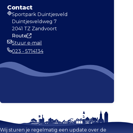
Contact
Sportpark Duintjesveld
Adres
Duintjesveldweg 7
2041 TZ Zandvoort
Route
Stuur e-mail
E-mailadres
023 - 5714134
Telefoonnummer
Blijf op de hoogte
Kaart vergroten
Wij sturen je regelmatig een update over de