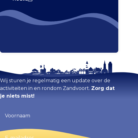
Blijf op de hoogte
Kaart vergroten
Wij sturen je regelmatig een update over de
activiteiten in en rondom Zandvoort.
Zorg dat
je niets mist!
Voornaam
(Vereist)
E-
mailadres