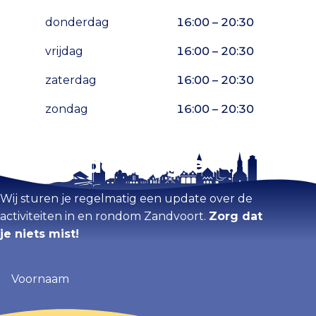
donderdag
16:00 – 20:30
vrijdag
16:00 – 20:30
zaterdag
16:00 – 20:30
zondag
16:00 – 20:30
Blijf op de hoogte
Kaart vergroten
Wij sturen je regelmatig een update over de
activiteiten in en rondom Zandvoort.
Zorg dat
je niets mist!
Voornaam
(Vereist)
E-