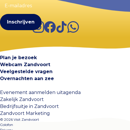
mailadres
(Vereist)
Instagram
Facebook
TikTok
WhatsApp
Visit Zandvoort
Contact
Plan je bezoek
Webcam Zandvoort
Veelgestelde vragen
Overnachten aan zee
Evenement aanmelden uitagenda
Zakelijk Zandvoort
Bedrijfsuitje in Zandvoort
Zandvoort Marketing
© 2026 Visit Zandvoort
Colofon
Privacy