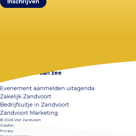
Visit Zandvoort
Contact
Plan je bezoek
Webcam Zandvoort
Veelgestelde vragen
Overnachten aan zee
Evenement aanmelden uitagenda
Zakelijk Zandvoort
Bedrijfsuitje in Zandvoort
Zandvoort Marketing
© 2026 Visit Zandvoort
Colofon
Privacy