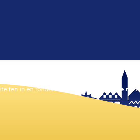
Kaart vergroten
viteiten in en rondom Zandvoort.
Zorg dat je niets