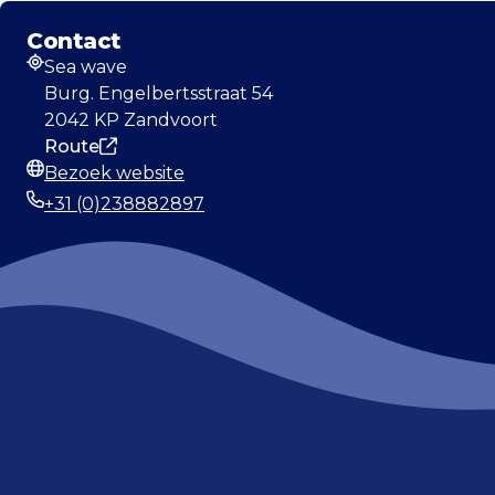
Contact
Sea wave
Adres
Burg. Engelbertsstraat 54
2042 KP Zandvoort
Route
Bezoek website
Website
+31 (0)238882897
Telefoonnummer