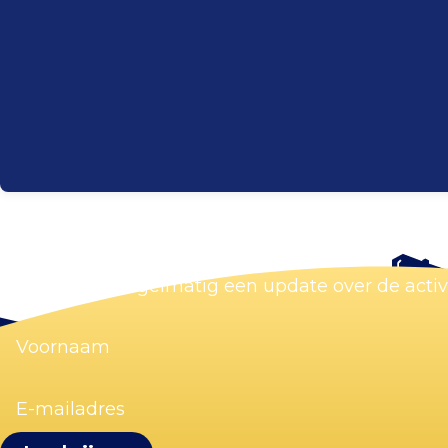
Blijf op de hoogte
Wij sturen je regelmatig een update over de acti
Voornaam
(Vereist)
E-
mailadres
(Vereist)