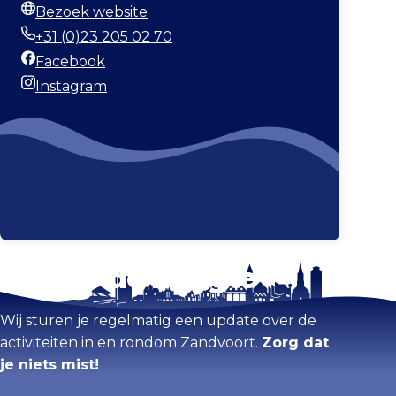
Bezoek website
Website
+31 (0)23 205 02 70
Telefoonnummer
Facebook
Facebook
Instagram
Instagram
Blijf op de hoogte
Kaart vergroten
Wij sturen je regelmatig een update over de
activiteiten in en rondom Zandvoort.
Zorg dat
je niets mist!