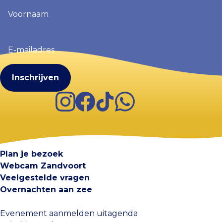
Voornaam
(Vereist)
E-
mailadres
(Vereist)
Instagram
Facebook
TikTok
WhatsApp
Visit Zandvoort
Contact
Plan je bezoek
Webcam Zandvoort
Veelgestelde vragen
Overnachten aan zee
Evenement aanmelden uitagenda