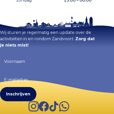
zondag
13:00 – 00:00
Blijf op de hoogte
Kaart vergroten
Wij sturen je regelmatig een update over de
activiteiten in en rondom Zandvoort.
Zorg dat
je niets mist!
Voornaam
(Vereist)
E-
mailadres
(Vereist)
Instagram
Facebook
TikTok
WhatsApp