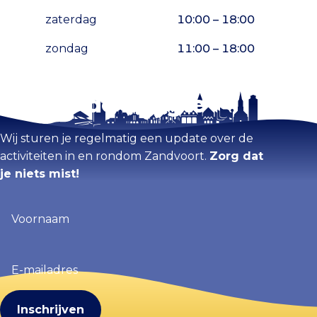
zaterdag
10:00 – 18:00
zondag
11:00 – 18:00
Blijf op de hoogte
Kaart vergroten
Wij sturen je regelmatig een update over de
activiteiten in en rondom Zandvoort.
Zorg dat
je niets mist!
Voornaam
(Vereist)
E-
mailadres
(Vereist)