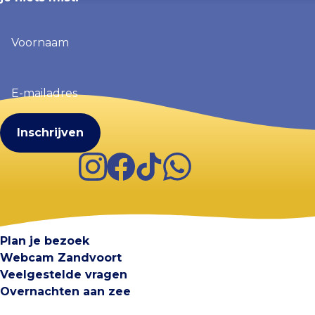
Voornaam
(Vereist)
E-
mailadres
(Vereist)
Instagram
Facebook
TikTok
WhatsApp
Visit Zandvoort
Contact
Plan je bezoek
Webcam Zandvoort
Veelgestelde vragen
Overnachten aan zee