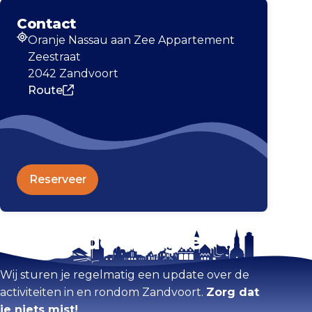
Contact
Oranje Nassau aan Zee Appartement
Adres
Zeestraat
2042 Zandvoort
Route
Reserveer
Blijf op de hoogte
Kaart vergroten
Wij sturen je regelmatig een update over de
activiteiten in en rondom Zandvoort.
Zorg dat
je niets mist!