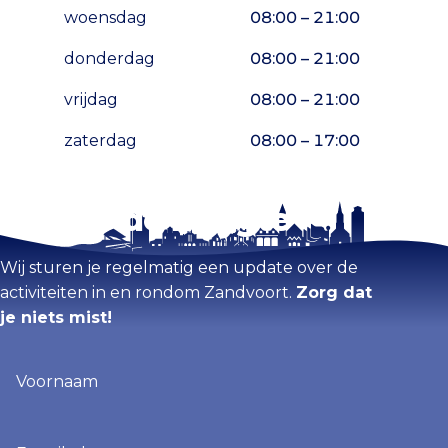
woensdag
08:00 – 21:00
donderdag
08:00 – 21:00
vrijdag
08:00 – 21:00
zaterdag
08:00 – 17:00
Blijf op de hoogte
Kaart vergroten
Wij sturen je regelmatig een update over de
activiteiten in en rondom Zandvoort.
Zorg dat
je niets mist!
Voornaam
(Vereist)
E-