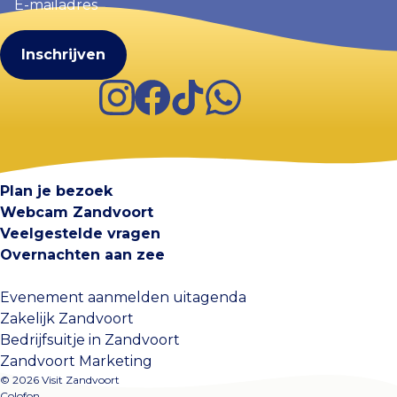
mailadres
(Vereist)
Instagram
Facebook
TikTok
WhatsApp
Visit Zandvoort
Contact
Plan je bezoek
Webcam Zandvoort
Veelgestelde vragen
Overnachten aan zee
Evenement aanmelden uitagenda
Zakelijk Zandvoort
Bedrijfsuitje in Zandvoort
Zandvoort Marketing
© 2026 Visit Zandvoort
Colofon