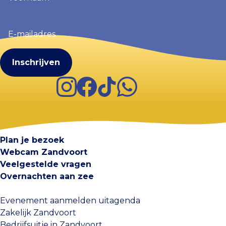
E-
mailadres
(Vereist)
Instagram
Facebook
TikTok
WhatsApp
Visit Zandvoort
Contact
Plan je bezoek
Webcam Zandvoort
Veelgestelde vragen
Overnachten aan zee
Evenement aanmelden uitagenda
Zakelijk Zandvoort
Bedrijfsuitje in Zandvoort