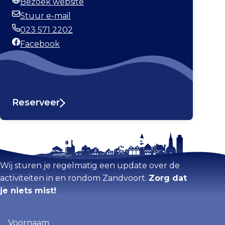
Bezoek website
Website
Stuur e-mail
E-mailadres
023 571 2202
Telefoonnummer
Facebook
Facebook
Reserveer
Blijf op de hoogte
Kaart vergroten
Wij sturen je regelmatig een update over de
activiteiten in en rondom Zandvoort.
Zorg dat
je niets mist!
Voornaam
(Vereist)