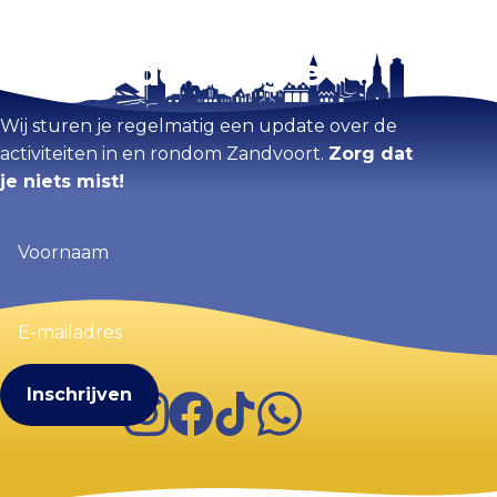
Blijf op de hoogte
Kaart vergroten
Wij sturen je regelmatig een update over de
activiteiten in en rondom Zandvoort.
Zorg dat
je niets mist!
Voornaam
(Vereist)
E-
mailadres
(Vereist)
Instagram
Facebook
TikTok
WhatsApp
Visit Zandvoort
Contact