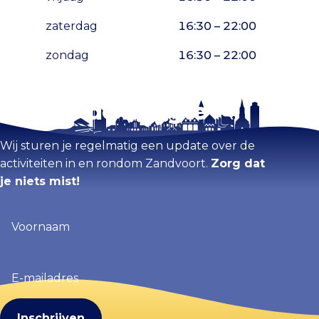
zaterdag
16:30 – 22:00
zondag
16:30 – 22:00
Blijf op de hoogte
Kaart vergroten
Wij sturen je regelmatig een update over de
activiteiten in en rondom Zandvoort.
Zorg dat
je niets mist!
Voornaam
(Vereist)
E-
mailadres
(Vereist)