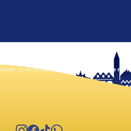
Kaart vergroten
viteiten in en rondom Zandvoort.
Zorg dat je niets
Instagram
Facebook
TikTok
WhatsApp