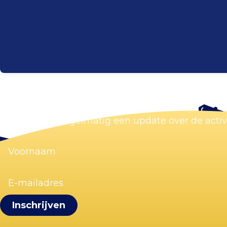
Blijf op de hoogte
Wij sturen je regelmatig een update over de acti
Voornaam
(Vereist)
E-
mailadres
(Vereist)