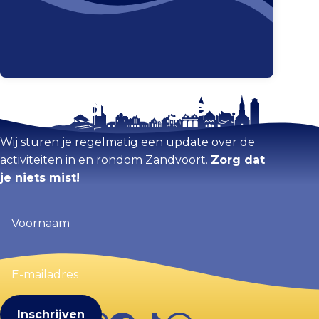
Blijf op de hoogte
Kaart vergroten
Wij sturen je regelmatig een update over de
activiteiten in en rondom Zandvoort.
Zorg dat
je niets mist!
Voornaam
(Vereist)
E-
mailadres
(Vereist)
Instagram
Facebook
TikTok
WhatsApp