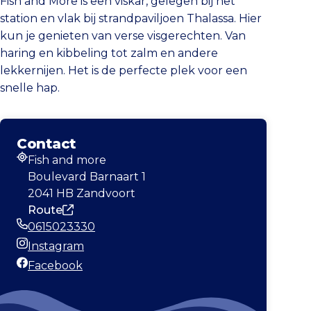
Fish and More is een viskar, gelegen bij het
station en vlak bij strandpaviljoen Thalassa. Hier
kun je genieten van verse visgerechten. Van
haring en kibbeling tot zalm en andere
lekkernijen. Het is de perfecte plek voor een
snelle hap.
Contact
Fish and more
Adres
Boulevard Barnaart 1
2041 HB Zandvoort
Route
0615023330
Telefoonnummer
Instagram
Instagram
Facebook
Facebook