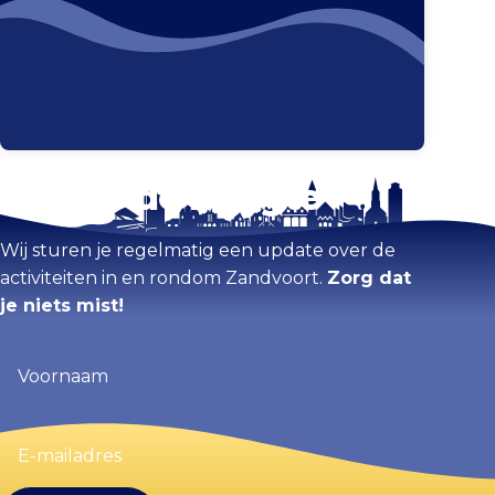
Blijf op de hoogte
Kaart vergroten
Wij sturen je regelmatig een update over de
activiteiten in en rondom Zandvoort.
Zorg dat
je niets mist!
Voornaam
(Vereist)
E-
mailadres
(Vereist)