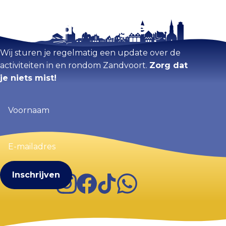
Blijf op de hoogte
Kaart vergroten
Wij sturen je regelmatig een update over de
activiteiten in en rondom Zandvoort.
Zorg dat
je niets mist!
Voornaam
(Vereist)
E-
mailadres
(Vereist)
Instagram
Facebook
TikTok
WhatsApp
Visit Zandvoort
Contact