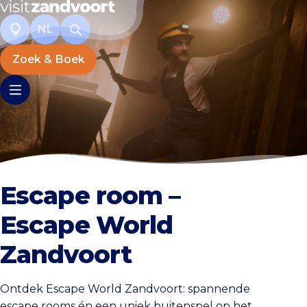
NL
Zoek & Boek
Escape room –
Escape World
Zandvoort
Ontdek Escape World Zandvoort: spannende
escape rooms én een uniek buitenspel op het