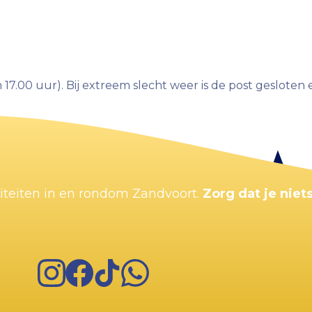
 17.00 uur). Bij extreem slecht weer is de post gesloten 
Kaart vergroten
viteiten in en rondom Zandvoort.
Zorg dat je niets
Instagram
Facebook
TikTok
WhatsApp