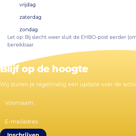
vrijdag
zaterdag
zondag
Let op: Bij slecht weer sluit de EHBO-post eerder (om
bereikbaar.
Blijf op de hoogte
Wij sturen je regelmatig een update over de acti
Voornaam
(Vereist)
E-
mailadres
(Vereist)
Visit Zandvoort