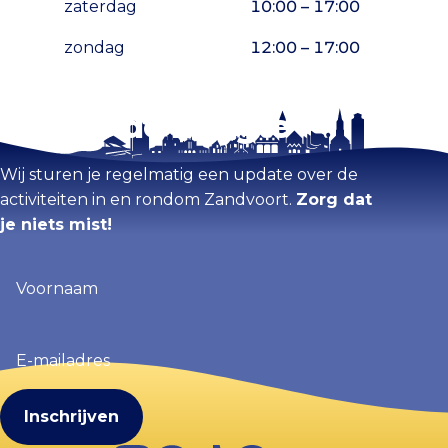
zaterdag
10:00 – 17:00
zondag
12:00 – 17:00
Blijf op de hoogte
Kaart vergroten
Wij sturen je regelmatig een update over de
activiteiten in en rondom Zandvoort.
Zorg dat
je niets mist!
Voornaam
(Vereist)
E-
mailadres
(Vereist)