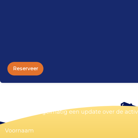
Reserveer
Blijf op de hoogte
Wij sturen je regelmatig een update over de acti
Voornaam
(Vereist)