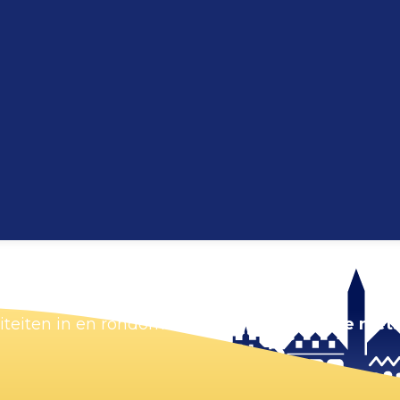
Kaart vergroten
viteiten in en rondom Zandvoort.
Zorg dat je niets