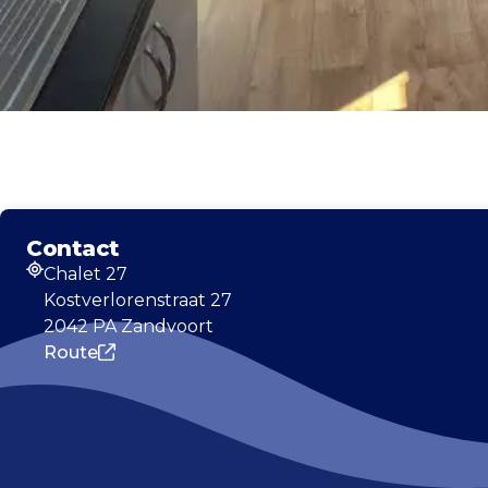
Contact
Chalet 27
Adres
Kostverlorenstraat 27
2042 PA Zandvoort
Route