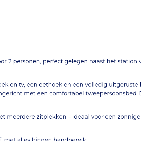
r 2 personen, perfect gelegen naast het station v
oek en tv, een eethoek en een volledig uitgeruste
s ingericht met een comfortabel tweepersoonsbed
t meerdere zitplekken – ideaal voor een zonnige s
f, met alles binnen handbereik.