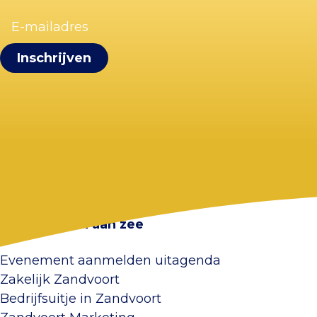
E-
mailadres
(Vereist)
Visit Zandvoort
Contact
Plan je bezoek
Webcam Zandvoort
Veelgestelde vragen
Overnachten aan zee
Evenement aanmelden uitagenda
Zakelijk Zandvoort
Bedrijfsuitje in Zandvoort