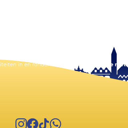
Kaart vergroten
viteiten in en rondom Zandvoort.
Zorg dat je niets
Instagram
Facebook
TikTok
WhatsApp