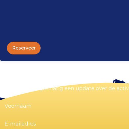
Reserveer
Blijf op de hoogte
Wij sturen je regelmatig een update over de acti
Voornaam
(Vereist)
E-
mailadres
(Vereist)