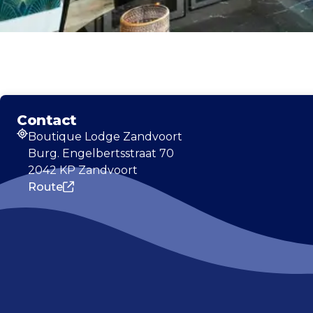
Contact
Boutique Lodge Zandvoort
Adres
Burg. Engelbertsstraat 70
2042 KP Zandvoort
Route