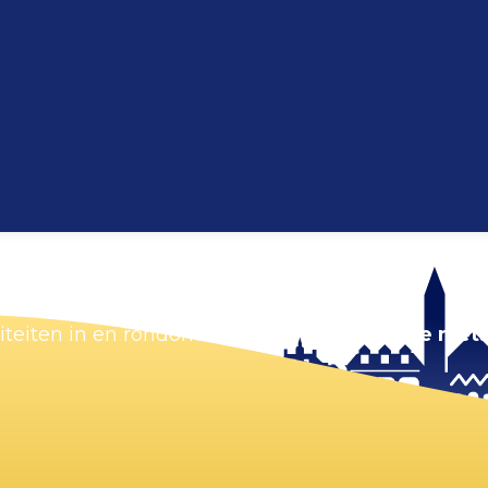
Kaart vergroten
viteiten in en rondom Zandvoort.
Zorg dat je niets