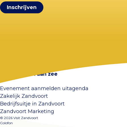
Visit Zandvoort
Contact
Plan je bezoek
Webcam Zandvoort
Veelgestelde vragen
Overnachten aan zee
Evenement aanmelden uitagenda
Zakelijk Zandvoort
Bedrijfsuitje in Zandvoort
Zandvoort Marketing
© 2026 Visit Zandvoort
Colofon