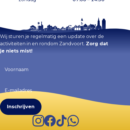
Blijf op de hoogte
Kaart vergroten
Wij sturen je regelmatig een update over de
activiteiten in en rondom Zandvoort.
Zorg dat
je niets mist!
Voornaam
(Vereist)
E-
mailadres
(Vereist)
Instagram
Facebook
TikTok
WhatsApp