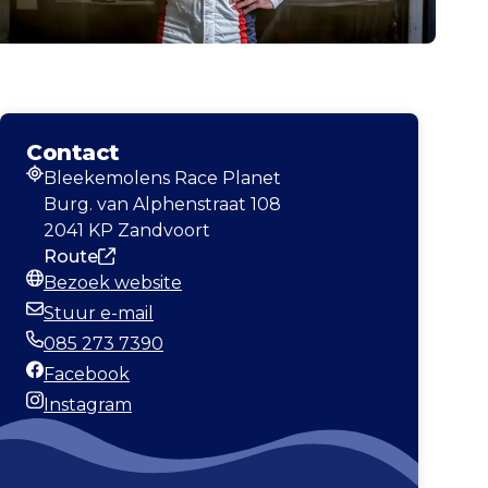
Contact
Bleekemolens Race Planet
Adres
Burg. van Alphenstraat 108
2041 KP Zandvoort
Route
Bezoek website
Website
Stuur e-mail
E-mailadres
085 273 7390
Telefoonnummer
Facebook
Facebook
Instagram
Instagram