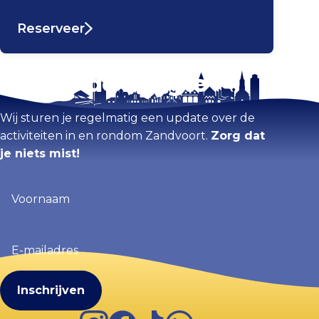
Reserveer
Blijf op de hoogte
Kaart vergroten
Wij sturen je regelmatig een update over de
activiteiten in en rondom Zandvoort.
Zorg dat
je niets mist!
Voornaam
(Vereist)
E-
mailadres
(Vereist)
Instagram
Facebook
TikTok
WhatsApp